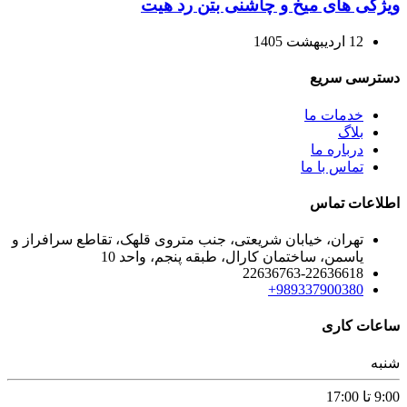
ویژگی های میخ و چاشنی بتن رد هیت
12 اردیبهشت 1405
دسترسی سریع
خدمات ما
بلاگ
درباره ما
تماس با ما
اطلاعات تماس
تهران، خیابان شریعتی، جنب متروی قلهک، تقاطع سرافراز و
یاسمن، ساختمان کارال، طبقه پنجم، واحد 10
22636763-22636618
989337900380+
ساعات کاری
شنبه
9:00 تا 17:00