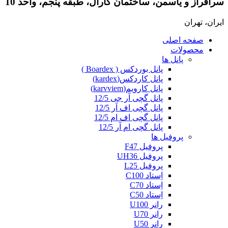
سرافراز و یاسمن، ساختمان کارال، طبقه پنجم، واحد 10
ایران، تهران
صفحه اصلی
محصولات
پانل ها
پانل بوردکس ( Boardex )
پانل کاردکس(kardex)
پانل کارویم(karvviem)
پانل گچی آر جی 12/5
پانل گچی اف آر 12/5
پانل گچی اف ام 12/5
پانل گچی ام آر 12/5
پروفیل ها
پروفیل F47
پروفیل UH36
پروفیل L25
اِستاد C100
اِستاد C70
اِستاد C50
رانر U100
رانر U70
رانر U50