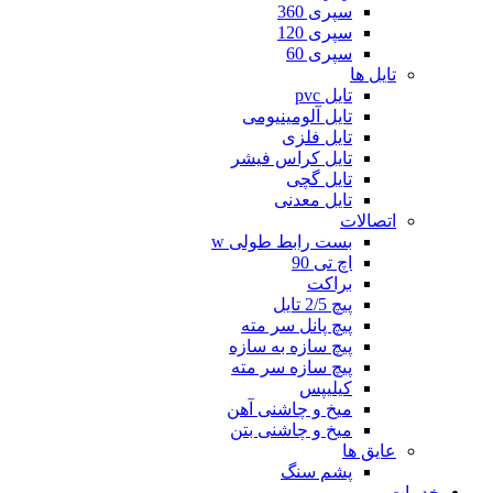
سپری 360
سپری 120
سپری 60
تایل ها
تایل pvc
تایل آلومینیومی
تایل فلزی
تایل کراس فیشر
تایل گچی
تایل معدنی
اتصالات
بست رابط طولی w
اچ تی 90
براکت
پیچ 2/5 تایل
پیچ پانل سر مته
پیچ سازه به سازه
پیچ سازه سر مته
کیلیپس
میخ و چاشنی آهن
میخ و چاشنی بتن
عایق ها
پشم سنگ
خدمات