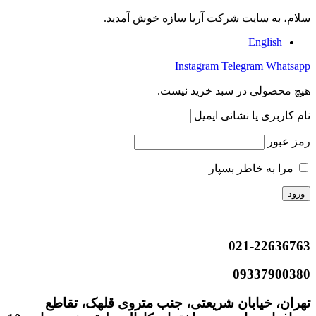
سلام، به سایت شرکت آریا سازه خوش آمدید.
English
Instagram
Telegram
Whatsapp
هیچ محصولی در سبد خرید نیست.
نام کاربری یا نشانی ایمیل
رمز عبور
مرا به خاطر بسپار
021-22636763
09337900380
تهران، خیابان شریعتی، جنب متروی قلهک، تقاطع