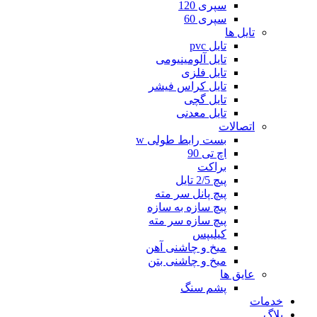
سپری 120
سپری 60
تایل ها
تایل pvc
تایل آلومینیومی
تایل فلزی
تایل کراس فیشر
تایل گچی
تایل معدنی
اتصالات
بست رابط طولی w
اچ تی 90
براکت
پیچ 2/5 تایل
پیچ پانل سر مته
پیچ سازه به سازه
پیچ سازه سر مته
کیلیپس
میخ و چاشنی آهن
میخ و چاشنی بتن
عایق ها
پشم سنگ
خدمات
بلاگ