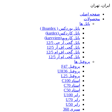
ایران، تهران
صفحه اصلی
محصولات
پانل ها
پانل بوردکس ( Boardex )
پانل کاردکس(kardex)
پانل کارویم(karvviem)
پانل گچی آر جی 12/5
پانل گچی اف آر 12/5
پانل گچی اف ام 12/5
پانل گچی ام آر 12/5
پروفیل ها
پروفیل F47
پروفیل UH36
پروفیل L25
اِستاد C100
اِستاد C70
اِستاد C50
رانر U100
رانر U70
رانر U50
سپری 360