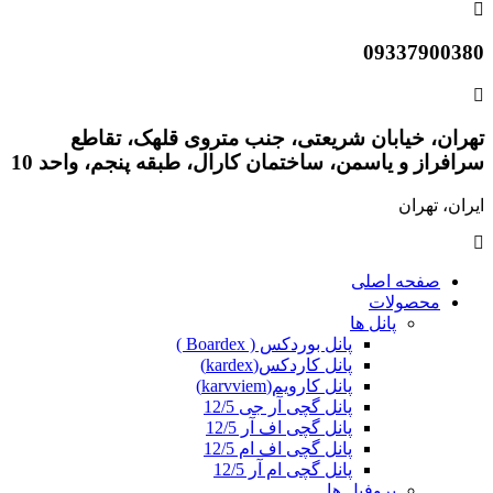
09337900380
تهران، خیابان شریعتی، جنب متروی قلهک، تقاطع
سرافراز و یاسمن، ساختمان کارال، طبقه پنجم، واحد 10
ایران، تهران
صفحه اصلی
محصولات
پانل ها
پانل بوردکس ( Boardex )
پانل کاردکس(kardex)
پانل کارویم(karvviem)
پانل گچی آر جی 12/5
پانل گچی اف آر 12/5
پانل گچی اف ام 12/5
پانل گچی ام آر 12/5
پروفیل ها