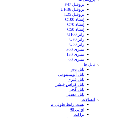
پروفیل F47
پروفیل UH36
پروفیل L25
اِستاد C100
اِستاد C70
اِستاد C50
رانر U100
رانر U70
رانر U50
سپری 360
سپری 120
سپری 60
تایل ها
تایل pvc
تایل آلومینیومی
تایل فلزی
تایل کراس فیشر
تایل گچی
تایل معدنی
اتصالات
بست رابط طولی w
اچ تی 90
براکت