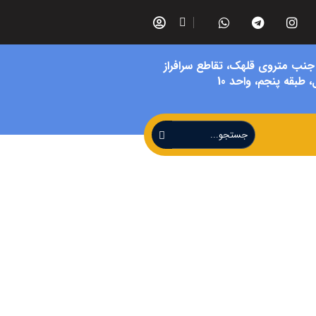
 جنب متروی قلهک، تقاطع سرافراز
 طبقه پنجم، واحد 10