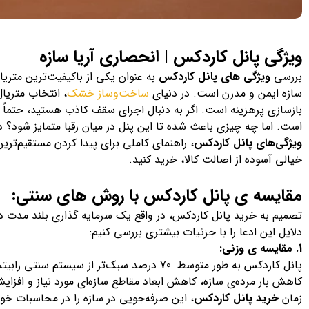
ویژگی پانل کاردکس | انحصاری آریا سازه
بررسی
ویژگی های پانل کاردکس
به عنوان یکی از باکیفیت‌ترین متری
سازه ایمن و مدرن است. در دنیای
ساخت‌وساز خشک
، انتخاب متریا
بازسازی پرهزینه است. اگر به دنبال اجرای سقف کاذب هستید، حتماً ن
است. اما چه چیزی باعث شده تا این پنل در میان رقبا متمایز شود؟ 
ویژگی‌های پانل کاردکس
، راهنمای کاملی برای پیدا کردن مستقیم‌تری
خیالی آسوده از اصالت کالا، خرید کنید.
مقایسه ی پانل کاردکس با روش های سنتی:
تصمیم به خرید پانل کاردکس، در واقع یک سرمایه گذاری بلند مدت در 
دلایل این ادعا را با جزئیات بیشتری بررسی کنیم:
1. مقایسه ی وزنی:
پانل کاردکس به طور متوسط 70 درصد سبک‌تر از سی
کاهش بار مرده‌ی سازه، کاهش ابعاد مقاطع سازه‌ای مورد نیاز و افزایش
زمان
خرید پانل کاردکس
، این صرفه‌جویی در سازه را در محاسبات خود