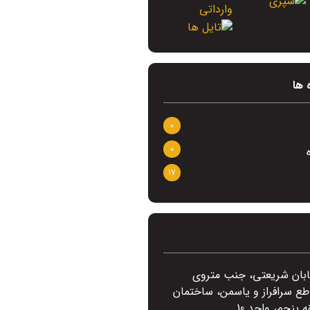
 ها
0
0
17
ابان شریعتی، جنب متروی
طع سرافراز و یاسمن، ساختمان
ه پنجم، واحد 10