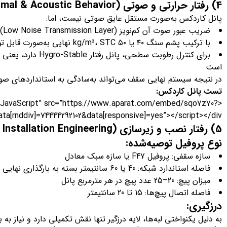
4) رفتار حرارتی و صوتی (Thermal & Acoustic Behavior)
پانل کاردکس به‌صورت مستقل عایق صوتی نیست، اما:
ضریب عبور صوت آن کم‌نویز (Low Noise Transmission Layer) است
با ترکیب پشم سنگ ۴۰ یا ۵۰ kg/m³، STC نهایی به‌صورت قابل توجهی افزایش می‌یابد
برای کنترل رطوبت سطحی
است
در نتیجه سیستم نهایی سقف می‌تواند به‌سادگی به استانداردهای ص
تست پانل کاردکس:
xt/JavaScript” src=”https://www.aparat.com/embed/sqo7z70?
ata[rnddiv]=74444292102&data[responsive]=yes”></script></div>
5) رفتار نصب و زیرسازی (Installation Engineering )
نوع پروفیل توصیه‌شده:
سازه سقفی: پروفیل F47 یا سازه سبک معادل
فاصله استاندارد شبکه: 40 یا 60 سانتیمتر بسته به بارگذاری نهایی (نور مخفی، باکس‌ها و…)
میزان پیچ: 20–25 عدد پیچ در هر مترمربع پانل
فاصله اتصال پیچ‌ها: 15 تا 20 سانتیمتر
درزگیری:
به دلیل یکنواختی لبه‌ها، لایه درزگیر تنها نقش تکمیلی دارد و نیاز به