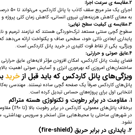
2.مقایسه ی سرعت اجرا:
اجرای یک مت
به معنای کاهش هزینه‌های نیروی انسانی، کاهش زمان کلی پروژه و اف
3.مقایسه ی کیفیت سطح نهایی:
سطوح گچی سنتی مستعد ترک‌خوردگی هستند که نیازمند ترمیم و نازک
پایداری ابعادی ذاتی خود، سطحی صاف و یکنواخت ارائه می‌دهد که 
ویژگی، یکی از نقاط قوت کلیدی در خرید پانل کاردکس است.
4.عایق صوتی و حرارتی:
فضای پشت پانل کاردکس، امکان افزودن مؤثر لایه‌های عایق حرارتی و 
ساختمان‌های امروزی که بهره‌وری انرژی و آسایش صوتی اهمیت بالا
ویژگی‌های پانل کاردکس که باید قبل از
خرید
بد
پانل‌های کاردکس صرفاً یک صفحه گچی ساده نیستند. مهندسی به‌کار ر
انتخابی اول برای پروژه‌های حساس تبدیل کرده است.
۱. مقاومت در برابر رطوبت و تکنولوژی هسته متراکم
برخلاف پانل‌های م
در شهرهای ساحلی یا محیط‌هایی مثل استخر و سرویس بهداشتی، سقف
نشود.
۲. پایداری در برابر حریق (fire-shield)