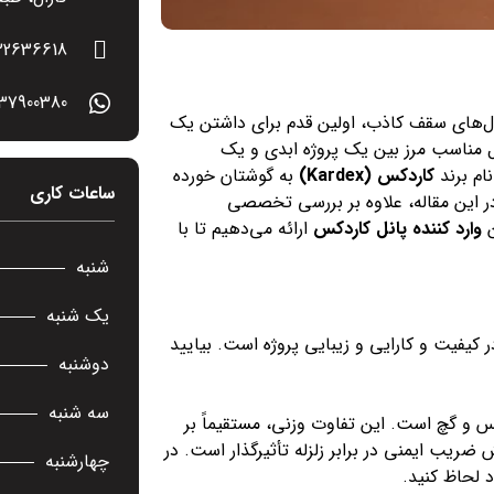
22636618
7900380+
ال‌های سقف کاذب، اولین قدم برای داشتن یک
ل مناسب مرز بین یک پروژه ابدی و یک
ام برند
کاردکس (Kardex)
به گوشتان خورده
ساعات کاری
در این مقاله، علاوه بر بررسی تخصصی
ن
وارد کننده پانل کاردکس
ارائه می‌دهیم تا با
شنبه
یک شنبه
کیفیت و کارایی و زیبایی پروژه است. بیایید
دوشنبه
سه شنبه
ستم سنتی رابیتس و گچ است. این تفاوت وزنی، مستقیماً بر
 ضریب ایمنی در برابر زلزله تأثیرگذار است. در
چهارشنبه
 لحاظ کنید.