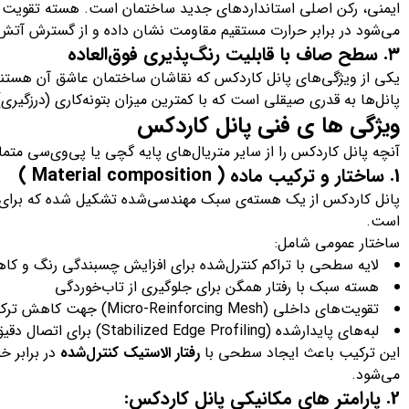
ایمنی، رکن اصلی استانداردهای جدید ساختمان است. هسته تقویت ش
می‌شود در برابر حرارت مستقیم مقاومت نشان داده و از گسترش آت
۳. سطح صاف با قابلیت رنگ‌پذیری فوق‌العاده
یکی از ویژگی‌های پانل کاردکس که نقاشان ساختمان عاشق آن هس
پانل‌ها به قدری صیقلی است که با کمترین میزان بتونه‌کاری (درزگیری)،
ویژگی ها ی فنی پانل کاردکس
آنچه پانل کاردکس را از سایر متریال‌های پایه گچی یا پی‌وی‌سی متمای
1. ساختار و ترکیب ماده ( Material composition )
پانل کاردکس از یک هسته‌ی سبک مهندسی‌شده تشکیل شده که برای 
است.
ساختار عمومی شامل:
لایه سطحی با تراکم کنترل‌شده برای افزایش چسبندگی رنگ و 
هسته سبک با رفتار همگن برای جلوگیری از تاب‌خوردگی
تقویت‌های داخلی (Micro-Reinforcing Mesh) جهت کاهش ترک‌های مویی در محل اتصال‌ها
لبه‌های پایدارشده (Stabilized Edge Profiling) برای اتصال دقیق پانل‌ها در خط دید مستقیم
این ترکیب باعث ایجاد سطحی با
رفتار الاستیک کنترل‌شده
در برابر خ
می‌شود.
2. پارامتر های مکانیکی پانل کاردکس: