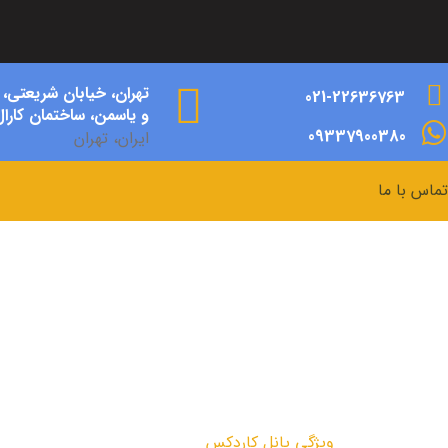
تهران، خیابان شریعتی،
021-22636763
و یاسمن، ساختمان کارال،
09337900380
ایران، تهران
تماس با ما
گی پانل کاردکس
مقالات
ویژگی پانل کاردکس