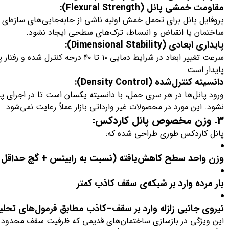
مقاومت خمشی پانل (Flexural Strength):
پروفایل پانل برای تحمل خمش اولیه ناشی از جابه‌جایی‌های سازه‌ای
ساختمان یا انقباض و انبساط، ترک‌های سطحی ایجاد نشود.
پایداری ابعادی (Dimensional Stability):
پایدار است.
دانسیته کنترل‌شده (Density Control):
ورود پانل‌ها در هر سری حمل، با دانسیته یکسان است تا در اجرای پر
نشود. این مورد در محصولات غیر وارداتی بازار عملاً رعایت نمی‌شود.
3. وزن مخصوص پانل کاردکس:
پانل کاردکس طوری طراحی شده که:
وزن واحد سطح کاهش‌یافته
(نسبت به رابیتس + گچ حداقل ۳۵ تا ۵۵ درصد سبک‌تر)
بار مرده وارد بر شبکه‌ی سقف کاذب کمتر
نیروی جانبی زلزله وارد بر سقف‌–کاذب
مطابق فرمول‌های تحلیل
این ویژگی در بازسازی ساختمان‌های قدیمی که ظرفیت سقف محدو