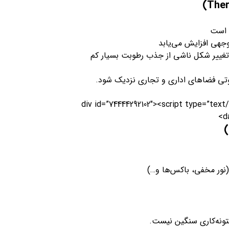
، پانل رفتار Hygro-Stable دارد، یعنی تغییر شکل ناشی از جذب رطوبت بسیار کم
وتی فضاهای اداری و تجاری نزدیک شود.
<div id=”74444292102″><script type=”te
d
 بتونه‌کاری سنگین نیست.