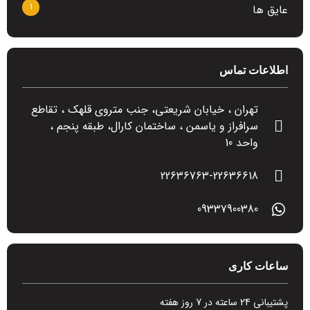
1
عایق ها
اطلاعات تماس
تهران ، خیابان شریعتی، جنب متروی قلهک ، تقاطع
سرافراز و یاسمن ، ساختمان کارال، طبقه پنجم ،
واحد 10
22636763-22636618
09337900380
ساعات کاری
پشتیبانی 24 ساعته در 7 روز هفته