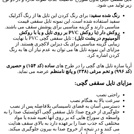
زیر تولید می شود.
رنگ شده سفید
:
برای رنگ کردن این تایل ها از رنگ آکرلیک
سفید استفاده شده است. این نمونه تایل سقفی قیمت
مناسبی دارند و گزینه مناسبی برای پوشش سقف می باشند.
روکش دار
(
با روکش
PVC
بر روی تایل و یا با روکش
آلومینیوم در پشت تایل
)
: تایل سقفی گچی PVC با نهایت
زیبایی گزینه مناسبی برای یک دیزاین لاکچری هستند. از
مزایای این نمونه تایل ها می توان به عدم نیاز آن ها به رنگ
کردن اشاره کرد.
آریا سازه تایل های گچی را در طرح های
ساده (کد ۱۵۴) و حصیری
(کد ۹۹۶) و تخم مرغی (۲۳۸) و پانچ نامنظم
عرضه می نماید.
مزایای تایل سقفی گچی:
راحتی نصب
سرعت بالا به هنگام نصب
دسترسی آسان به فضای تاسیساتی بلافاصله پس از نصب
جلوگیری از خروج صدا: تایل سقفی گچی آکوئستیک صدا را به
واسطه ی سوراخ هایی که بر روی آنها تعبیه شده یا مواد
مختلفی که جذب صدا را برعهده دارد به بالای سقف هدایت
می کنند و در نتیجه از خروج صدا به بیرون جلوگیری میکند.