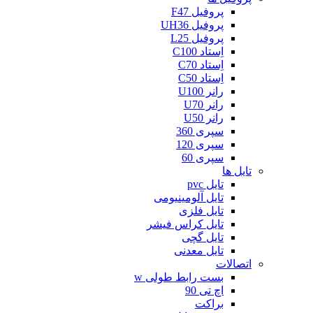
پروفیل F47
پروفیل UH36
پروفیل L25
اِستاد C100
اِستاد C70
اِستاد C50
رانر U100
رانر U70
رانر U50
سپری 360
سپری 120
سپری 60
تایل ها
تایل pvc
تایل آلومینیومی
تایل فلزی
تایل کراس فیشر
تایل گچی
تایل معدنی
اتصالات
بست رابط طولی w
اچ تی 90
براکت