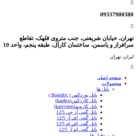
09337900380
تهران، خیابان شریعتی، جنب متروی قلهک، تقاطع
سرافراز و یاسمن، ساختمان کارال، طبقه پنجم، واحد 10
ایران، تهران
صفحه اصلی
محصولات
پانل ها
پانل بوردکس ( Boardex )
پانل کاردکس(kardex)
پانل کارویم(karvviem)
پانل گچی آر جی 12/5
پانل گچی اف آر 12/5
پانل گچی اف ام 12/5
پانل گچی ام آر 12/5
پروفیل ها