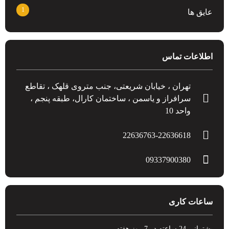
1
عایق ها
اطلاعات تماس
تهران ، خیابان شریعتی، جنب متروی قلهک ، تقاطع
سرافراز و یاسمن ، ساختمان کارال، طبقه پنجم ،
واحد 10
22636763-22636618
09337900380
ساعات کاری
پشتیبانی 24 ساعته در 7 روز هفته