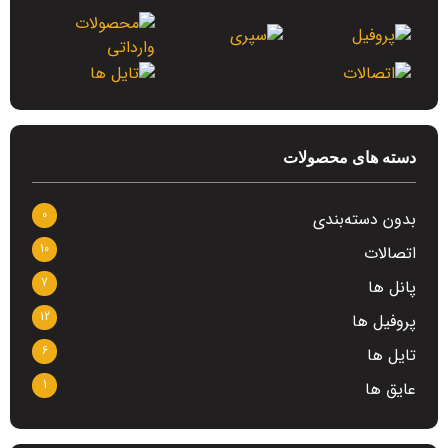
دسته های محصولات
0
بدون دسته‌بندی
10
اتصالات
7
پانل ها
12
پروفیل ها
6
تایل ها
1
عایق ها