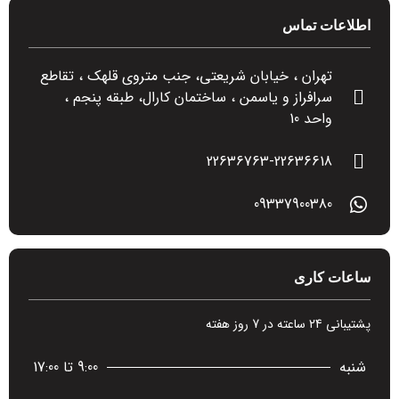
اطلاعات تماس
تهران ، خیابان شریعتی، جنب متروی قلهک ، تقاطع
سرافراز و یاسمن ، ساختمان کارال، طبقه پنجم ،
واحد 10
22636763-22636618
09337900380
ساعات کاری
پشتیبانی 24 ساعته در 7 روز هفته
شنبه
9:00 تا 17:00