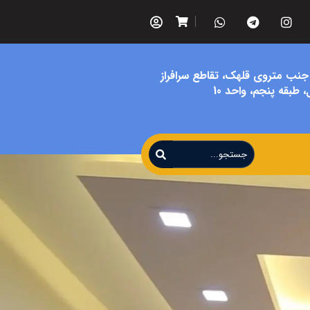
 جنب متروی قلهک، تقاطع سرافراز
 طبقه پنجم، واحد 10