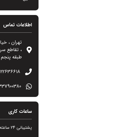
اطلاعات تماس
تهران ، خی
، تقاطع سرا
طبقه پنجم ، 
22636618
337900380
ساعات کاری
پشتیبانی 24 ساعته در 7 روز هفته