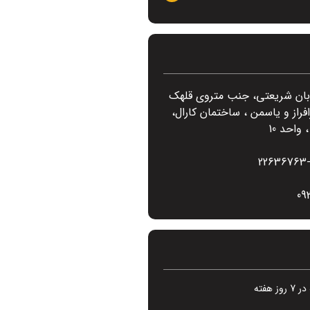
ابان شریعتی، جنب متروی قلهک
فراز و یاسمن ، ساختمان کارال،
واحد 10
22636763-
09