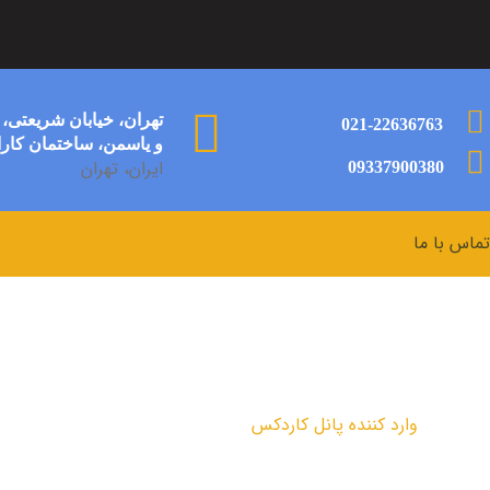
تهران، خیابان شریعتی،
021-22636763
و یاسمن، ساختمان کارال
ایران، تهران
09337900380
تماس با ما
وارد کننده پانل کاردکس