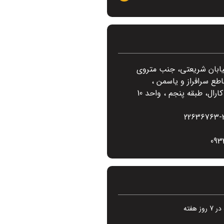
یابان شریعتی، جنب متروی
اطع سرافراز و یاسمن ،
رال، طبقه پنجم ، واحد 10
22636763-
093