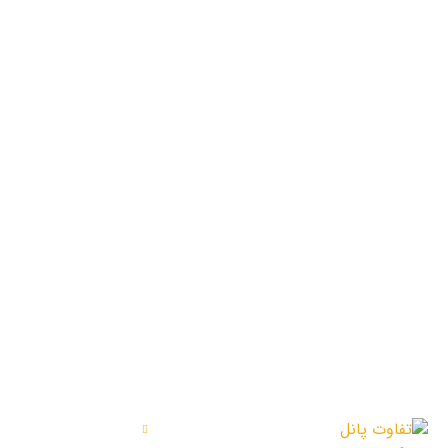
آخرین اخبار
دسترسی س
خدمات ما
تفاوت پانل بوردکس و