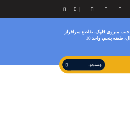
 جنب متروی قلهک، تقاطع سرافراز
، طبقه پنجم، واحد 10