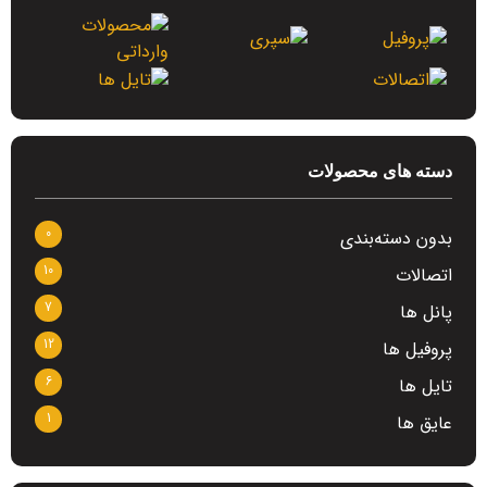
دسته های محصولات
0
بدون دسته‌بندی
10
اتصالات
7
پانل ها
12
پروفیل ها
6
تایل ها
1
عایق ها