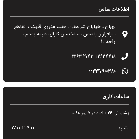
اطلاعات تماس
تهران ، خیابان شریعتی، جنب متروی قلهک ، تقاطع
سرافراز و یاسمن ، ساختمان کارال، طبقه پنجم ،
واحد 10
22636763-22636618
09337900380
ساعات کاری
پشتیبانی 24 ساعته در 7 روز هفته
شنبه
9:00 تا 17:00