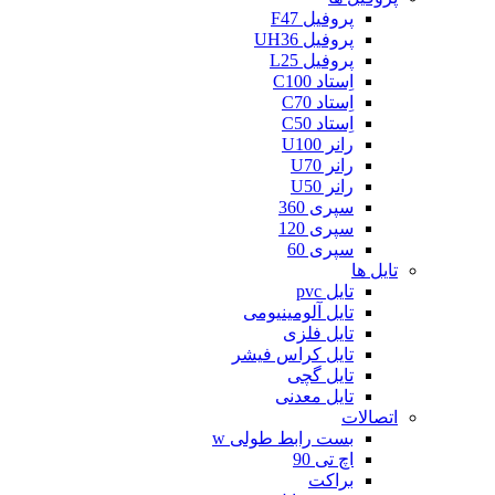
پروفیل F47
پروفیل UH36
پروفیل L25
اِستاد C100
اِستاد C70
اِستاد C50
رانر U100
رانر U70
رانر U50
سپری 360
سپری 120
سپری 60
تایل ها
تایل pvc
تایل آلومینیومی
تایل فلزی
تایل کراس فیشر
تایل گچی
تایل معدنی
اتصالات
بست رابط طولی w
اچ تی 90
براکت