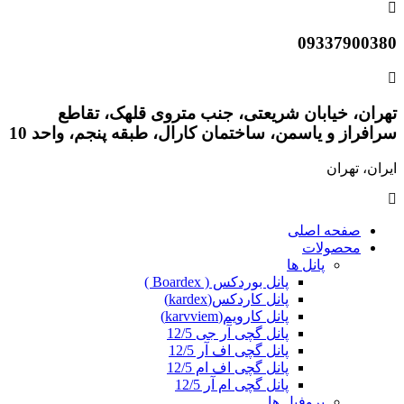
09337900380
تهران، خیابان شریعتی، جنب متروی قلهک، تقاطع
سرافراز و یاسمن، ساختمان کارال، طبقه پنجم، واحد 10
ایران، تهران
صفحه اصلی
محصولات
پانل ها
پانل بوردکس ( Boardex )
پانل کاردکس(kardex)
پانل کارویم(karvviem)
پانل گچی آر جی 12/5
پانل گچی اف آر 12/5
پانل گچی اف ام 12/5
پانل گچی ام آر 12/5
پروفیل ها