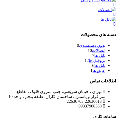
دسته های محصولات
بدون دسته‌بندی
0
اتصالات
10
پانل ها
7
پروفیل ها
12
تایل ها
6
عایق ها
1
اطلاعات تماس
تهران ، خیابان شریعتی، جنب متروی قلهک ، تقاطع
سرافراز و یاسمن ، ساختمان کارال، طبقه پنجم ، واحد 10
22636763-22636618
09337900380
ساعات کاری