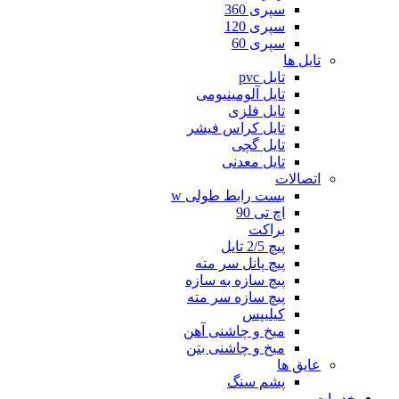
سپری 360
سپری 120
سپری 60
تایل ها
تایل pvc
تایل آلومینیومی
تایل فلزی
تایل کراس فیشر
تایل گچی
تایل معدنی
اتصالات
بست رابط طولی w
اچ تی 90
براکت
پیچ 2/5 تایل
پیچ پانل سر مته
پیچ سازه به سازه
پیچ سازه سر مته
کیلیپس
میخ و چاشنی آهن
میخ و چاشنی بتن
عایق ها
پشم سنگ
خدمات