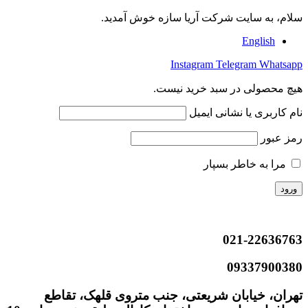
سلام، به سایت شرکت آریا سازه خوش آمدید.
English
Instagram
Telegram
Whatsapp
هیچ محصولی در سبد خرید نیست.
نام کاربری یا نشانی ایمیل
رمز عبور
مرا به خاطر بسپار
021-22636763
09337900380
تهران، خیابان شریعتی، جنب متروی قلهک، تقاطع