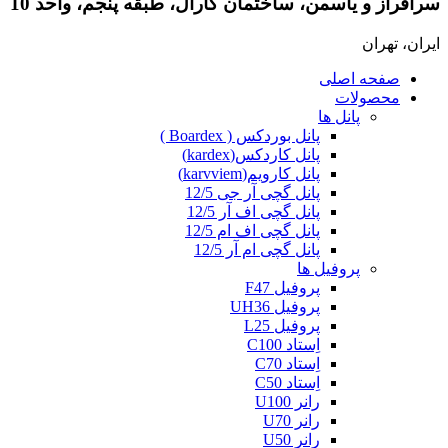
سرافراز و یاسمن، ساختمان کارال، طبقه پنجم، واحد 10
ایران، تهران
صفحه اصلی
محصولات
پانل ها
پانل بوردکس ( Boardex )
پانل کاردکس(kardex)
پانل کارویم(karvviem)
پانل گچی آر جی 12/5
پانل گچی اف آر 12/5
پانل گچی اف ام 12/5
پانل گچی ام آر 12/5
پروفیل ها
پروفیل F47
پروفیل UH36
پروفیل L25
اِستاد C100
اِستاد C70
اِستاد C50
رانر U100
رانر U70
رانر U50