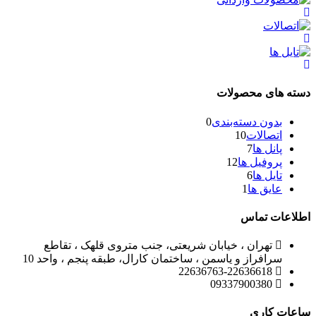
دسته های محصولات
بدون دسته‌بندی
0
اتصالات
10
پانل ها
7
پروفیل ها
12
تایل ها
6
عایق ها
1
اطلاعات تماس
تهران ، خیابان شریعتی، جنب متروی قلهک ، تقاطع
سرافراز و یاسمن ، ساختمان کارال، طبقه پنجم ، واحد 10
22636763-22636618
09337900380
ساعات کاری