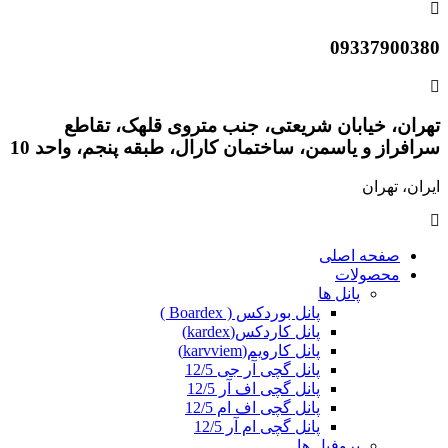
09337900380
تهران، خیابان شریعتی، جنب متروی قلهک، تقاطع
سرافراز و یاسمن، ساختمان کارال، طبقه پنجم، واحد 10
ایران، تهران
صفحه اصلی
محصولات
پانل ها
پانل بوردکس ( Boardex )
پانل کاردکس(kardex)
پانل کارویم(karvviem)
پانل گچی آر جی 12/5
پانل گچی اف آر 12/5
پانل گچی اف ام 12/5
پانل گچی ام آر 12/5
پروفیل ها