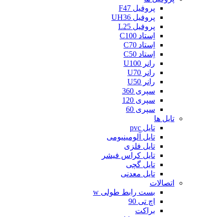
پروفیل F47
پروفیل UH36
پروفیل L25
اِستاد C100
اِستاد C70
اِستاد C50
رانر U100
رانر U70
رانر U50
سپری 360
سپری 120
سپری 60
تایل ها
تایل pvc
تایل آلومینیومی
تایل فلزی
تایل کراس فیشر
تایل گچی
تایل معدنی
اتصالات
بست رابط طولی w
اچ تی 90
براکت