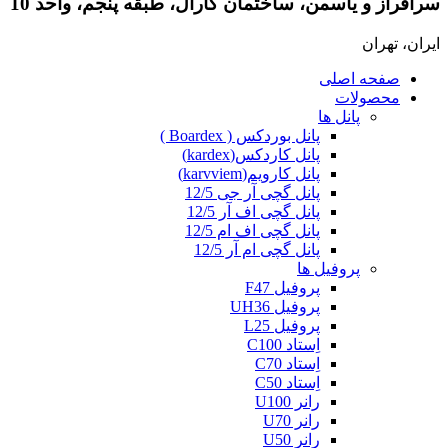
سرافراز و یاسمن، ساختمان کارال، طبقه پنجم، واحد 10
ایران، تهران
صفحه اصلی
محصولات
پانل ها
پانل بوردکس ( Boardex )
پانل کاردکس(kardex)
پانل کارویم(karvviem)
پانل گچی آر جی 12/5
پانل گچی اف آر 12/5
پانل گچی اف ام 12/5
پانل گچی ام آر 12/5
پروفیل ها
پروفیل F47
پروفیل UH36
پروفیل L25
اِستاد C100
اِستاد C70
اِستاد C50
رانر U100
رانر U70
رانر U50