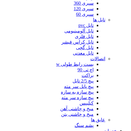
سپری 360
سپری 120
سپری 60
تایل ها
تایل pvc
تایل آلومینیومی
تایل فلزی
تایل کراس فیشر
تایل گچی
تایل معدنی
اتصالات
بست رابط طولی w
اچ تی 90
براکت
پیچ 2/5 تایل
پیچ پانل سر مته
پیچ سازه به سازه
پیچ سازه سر مته
کیلیپس
میخ و چاشنی آهن
میخ و چاشنی بتن
عایق ها
پشم سنگ
خدمات