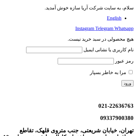
سلام، به سایت شرکت آریا سازه خوش آمدید.
English
Instagram
Telegram
Whatsapp
هیچ محصولی در سبد خرید نیست.
نام کاربری یا نشانی ایمیل
رمز عبور
مرا به خاطر بسپار
021-22636763
09337900380
تهران، خیابان شریعتی، جنب متروی قلهک، تقاطع