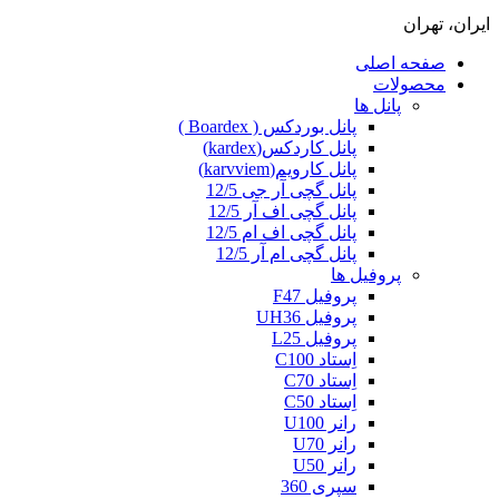
ایران، تهران
صفحه اصلی
محصولات
پانل ها
پانل بوردکس ( Boardex )
پانل کاردکس(kardex)
پانل کارویم(karvviem)
پانل گچی آر جی 12/5
پانل گچی اف آر 12/5
پانل گچی اف ام 12/5
پانل گچی ام آر 12/5
پروفیل ها
پروفیل F47
پروفیل UH36
پروفیل L25
اِستاد C100
اِستاد C70
اِستاد C50
رانر U100
رانر U70
رانر U50
سپری 360