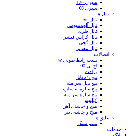
سپری 120
سپری 60
تایل ها
تایل pvc
تایل آلومینیومی
تایل فلزی
تایل کراس فیشر
تایل گچی
تایل معدنی
اتصالات
بست رابط طولی w
اچ تی 90
براکت
پیچ 2/5 تایل
پیچ پانل سر مته
پیچ سازه به سازه
پیچ سازه سر مته
کیلیپس
میخ و چاشنی آهن
میخ و چاشنی بتن
عایق ها
پشم سنگ
خدمات
بلاگ