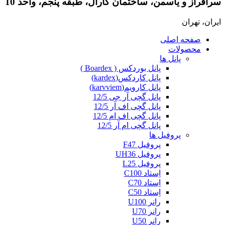
سرافراز و یاسمن، ساختمان کارال، طبقه پنجم، واحد 10
ایران، تهران
صفحه اصلی
محصولات
پانل ها
پانل بوردکس ( Boardex )
پانل کاردکس(kardex)
پانل کارویم(karvviem)
پانل گچی آر جی 12/5
پانل گچی اف آر 12/5
پانل گچی اف ام 12/5
پانل گچی ام آر 12/5
پروفیل ها
پروفیل F47
پروفیل UH36
پروفیل L25
اِستاد C100
اِستاد C70
اِستاد C50
رانر U100
رانر U70
رانر U50