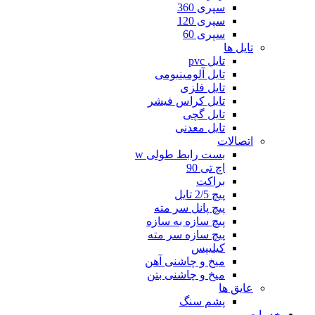
سپری 360
سپری 120
سپری 60
تایل ها
تایل pvc
تایل آلومینیومی
تایل فلزی
تایل کراس فیشر
تایل گچی
تایل معدنی
اتصالات
بست رابط طولی w
اچ تی 90
براکت
پیچ 2/5 تایل
پیچ پانل سر مته
پیچ سازه به سازه
پیچ سازه سر مته
کیلیپس
میخ و چاشنی آهن
میخ و چاشنی بتن
عایق ها
پشم سنگ
خدمات