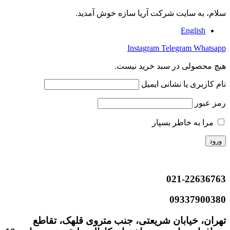
سلام، به سایت شرکت آریا سازه خوش آمدید.
English
Instagram
Telegram
Whatsapp
هیچ محصولی در سبد خرید نیست.
نام کاربری یا نشانی ایمیل
رمز عبور
مرا به خاطر بسپار
021-22636763
09337900380
تهران، خیابان شریعتی، جنب متروی قلهک، تقاطع