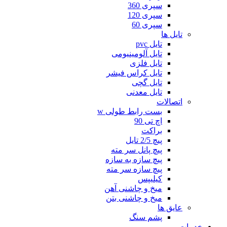
سپری 360
سپری 120
سپری 60
تایل ها
تایل pvc
تایل آلومینیومی
تایل فلزی
تایل کراس فیشر
تایل گچی
تایل معدنی
اتصالات
بست رابط طولی w
اچ تی 90
براکت
پیچ 2/5 تایل
پیچ پانل سر مته
پیچ سازه به سازه
پیچ سازه سر مته
کیلیپس
میخ و چاشنی آهن
میخ و چاشنی بتن
عایق ها
پشم سنگ
خدمات