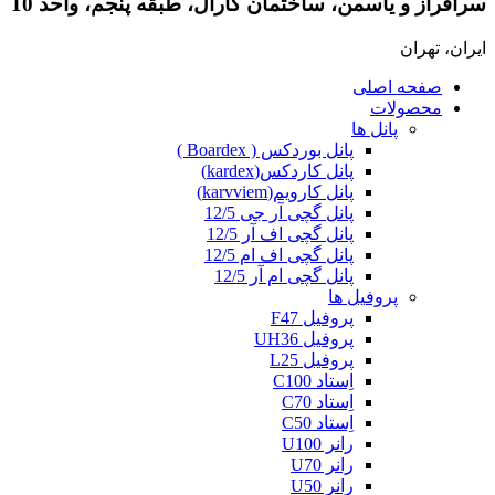
سرافراز و یاسمن، ساختمان کارال، طبقه پنجم، واحد 10
ایران، تهران
صفحه اصلی
محصولات
پانل ها
پانل بوردکس ( Boardex )
پانل کاردکس(kardex)
پانل کارویم(karvviem)
پانل گچی آر جی 12/5
پانل گچی اف آر 12/5
پانل گچی اف ام 12/5
پانل گچی ام آر 12/5
پروفیل ها
پروفیل F47
پروفیل UH36
پروفیل L25
اِستاد C100
اِستاد C70
اِستاد C50
رانر U100
رانر U70
رانر U50