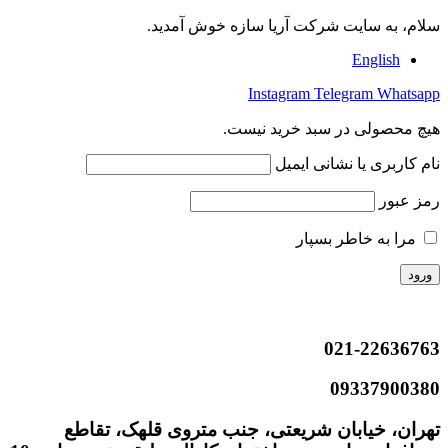
سلام، به سایت شرکت آریا سازه خوش آمدید.
English
Instagram
Telegram
Whatsapp
هیچ محصولی در سبد خرید نیست.
نام کاربری یا نشانی ایمیل
رمز عبور
مرا به خاطر بسپار
021-22636763
09337900380
تهران، خیابان شریعتی، جنب متروی قلهک، تقاطع