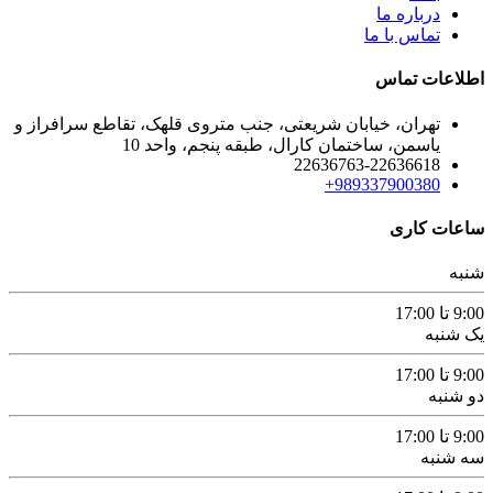
درباره ما
تماس با ما
اطلاعات تماس
تهران، خیابان شریعتی، جنب متروی قلهک، تقاطع سرافراز و
یاسمن، ساختمان کارال، طبقه پنجم، واحد 10
22636763-22636618
989337900380+
ساعات کاری
شنبه
9:00 تا 17:00
یک شنبه
9:00 تا 17:00
دو شنبه
9:00 تا 17:00
سه شنبه