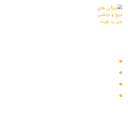
ویژگی های میخ و چاشنی بتن رد هیت
12 اردیبهشت 1405
دسترسی سریع
خدمات ما
بلاگ
درباره ما
تماس با ما
اطلاعات تماس
تهران، خیابان شریعتی، جنب متروی قلهک، تقاطع سرافراز