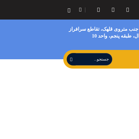
 جنب متروی قلهک، تقاطع سرافراز
، طبقه پنجم، واحد 10