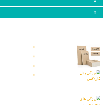
آخرین اخبار
دسترسی س
خدمات ما
تفاوت پانل بوردکس و
کاردکس | راهنمای
بلاگ
خرید از آریا سازه
9 خرداد 1405
درباره ما
ویژگی پانل کاردکس
تماس با ما
19 اردیبهشت 1405
ویژگی های میخ و
چاشنی بتن رد هیت