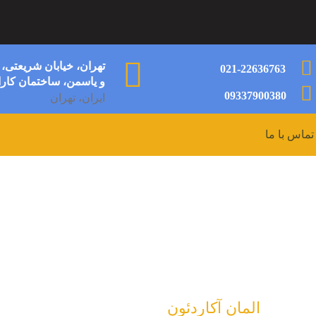
تهران، خیابان شریعتی،
021-22636763
و یاسمن، ساختمان کارال
09337900380
ایران، تهران
تماس با ما
مان آکاردئون
المان آکاردئون